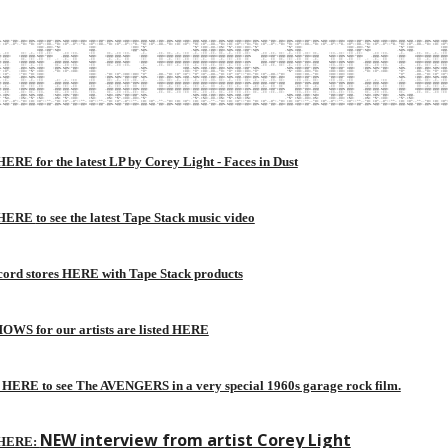
ip to main content
Skip to navigat
%.%@@:*@@+-@@#:@@%.#@@=+@@*:@@%.%@@:#@@==@@# #@@=+@@*:@@%.%@@:#@@==@@#.@@@.%@@-+@@+-@@%.%@@:#@@=.@@@.%@@-+@@+-@@%.%@@:#@@==@@#:@@%.%@@:*@@+-@@#:@@%.#@@=+@@*:@@%.%@@:#@@==@@# #@@=+@@*:@@%.%@@:#@@==@@#.@@@.%@@-+@@+-@@%.%@@:#@@
+ +#*.-#*:.*#= *#+ =#*::##-.*#+ +#*.-#*::*#- =#*::##-.*#+ +#*.-#*::*#- *#+ +#*.-##-.*#= +#+ =#*: *#+ +#*.-##-.*#= +#+ =#*::*#=.*#+ +#*.-#*:.*#= *#+ =#*::##-.*#+ +#*.-#*::*#- =#*::##-.*#+ +#*.-#*::*#- *#+ +#*.-##-.*#= +#+ =#*
*%* :##= =##:-##=.*%+ =##: :##= *%* *%* +##:-##-:#%+ *%*.+##::##=.*%* *%* =##: =##:-##=.*%+ *%* +##: +##: *%* -##-:#%+ +
%@%.=@@* #@@-=@@*:%@# #@@- =@@*.%@%. .%@%.#@@-+@@+:@@#.%@%.#@@-=@@*:%@% .%@%.#@@- #@@-=@@*:%@# .%@%.#@@- #@@-.%@%. +@@+:@@# 
: =+- -+= =+: -+- :+= .++: -+= :+=. :+= =+- -+= :+=. -+- .++. =+- -+- :+= -+- :+= .++. =+- -+- :+= .=+: -+= .++. =+: -+- :+= .=+: =+- :+=..=+: :+= .++: -+= :+=. -+- .++. =+- -+- :+= 
-@@@:@@@= +@@@:@@@.%@@+*@@# .@@@-%@@+ %@@+ =@@@:@@@-%@@+ :@@@: #@@#=@@@:@@@:@@@+:@@@:@@@=#@@#=@@@:@@@:@@@++@@% @@@=#@@*+@@@:@@@.%@@+*@@#=@@@ %@@++@@% %@@+*@@# .@@@-%@@+ :@@@: #@@#=@@@:@@@:@@@
 -+: .+- =+. :+: .+= :: .: .+- += .+= -+. .+- += :+: == -+. :+: .+= :+: .+- == -+. :+: .+= =+ .+- += =+. :+: .+= =+ -+. += =+ .+= :: .: .+- += :+: == -+. :+: .+= :
-@@@:@@@- +@@@:@@@.%@@+ -@@@:@@@-%@@+ %@@+ -@@@:@@@-%@@+ :@@@: #@@#=@@@:@@@:@@@+:@@@:@@@=#@@#=@@@:@@@:@@@++@@% @@@-#@@*+@@@:@@@.%@@+*@@#-@@@ %@@++@@% %@@+ -@@@:@@@-%@@+ :@@@: #@@#=@@@:@@@:@@@+
+: =+- -+= =+: -+- :+= =+- -+= :+=. :+= =+- -+= :+=. -+- .++. =+: -+- :+= -+- :+= .++. =+: -+- :+= .=+: -+= .++. =+: -+- :+= .++. =+- :+=..=+: :+= =+- -+= :+=. -+- .++. =+: -+- :+= 
@@*:%@%.%@@: -@@#.%@%.#@@= :@@%.%@%:*@@= #@@= .%@%. #@@-.%@%.#@@-+@@+-@@#.%@%:#@@-=@@*:%@%. .%@%.#@@==@@*:@@% *@@==@@* #@@= :@@%.%@%:*@@= .%@%. +@@+-@@#.%@%:#@@-.%@%.
:##=.*#* +#*. :##= *%* =##: .*#+ +#*.=##: =##: *#* +##: *#* +##:-##-.*#+ *#* +##::##=.*#* *%* =##:-##=.*#+ =##::##= =##: .*#+ +#*.=##: *#* -##-.*#+ *#* +##: *#* 
*#=.*#+ +#*. :*#= *#+ =##: =##: .*#+ +#*.=##::##= *#* -##-.*#+ +#* =#*: *#* =#*.-##-.*#+ +#* =#*::*#=.*#+ +#*.-##-:*#= =##::##-.*#+ =##::##= =##: *#* -##-.*#+ +#* =#*: *#
@#:@@%.%@@: -@@#.%@%.#@@= #@@= :@@%.%@%:*@@==@@*.%@%. +@@+-@@#.%@%.#@@-.%@%:#@@-+@@+-@@#.%@%.#@@-=@@#:@@%.%@@:*@@+-@@# #@@=+@@*:@@% *@@==@@* #@@= .%@%. +@@+-@@#.%@%.#@@-.%@%.
: -+- :+- =+: -+- :+= -+: -+- :+= :+= =+: -+- :+= .=+. -+- .==. =+: -+- :+= -+- :+= .==. =+: -+- :+= =+: -+- :+- .+=. =+: :+= .=+. =+: :+= .=+. :+= -+: -+- :+= -+- .==. =+: -+- :+=
-@@@:@@@- +@@@:@@@:@@@+ -@@@:@@@-%@@+ @@@+ -@@@:@@@-%@@+*@@%:@@@: #@@#=@@@:@@@:@@@+:@@@:@@@=#@@#=@@@:@@@:@@@++@@%-@@@:@@@-#@@*+@@@ @@@+*@@%-@@@ %@@+*@@% @@@+ -@@@:@@@-%@@+ :@@@: #@@#=@@@:@@@:@@@
-+: .+- =+ :+: .+= -+. :+: .+= .+= -+. :+: .+= == :+: == -+. :+: .+- :+: .+- == -+. :+: .+- =+ -+: .+- += =+ .+= =+ -+. .+= == .+= -+. :+: .+= :+: == -+. :+: .+-
@@:@@@- +@@%:@@@.@@@+ -@@@:@@@-%@@+ @@@+ -@@@:@@@-%@@++@@%:@@@: #@@#=@@@:@@@:@@@+:@@@:@@@=#@@#=@@@:@@@:@@@++@@%-@@@:@@@-#@@*+@@% @@@+*@@#-@@@ %@@++@@% @@@+ -@@@:@@@-%@@+ :@@@: #@@#=@@@:@@@:@@
+- -+= .=+: =+- :+=. =+- -+= :+=. :+=. =+- -+= :+=..++: =+- .++. =+- -+= :+= =+- -+= .++. =+- -+= :+= .++: =+- -+= :++..=+: :+=..++: =+- :+=..++: :+=. =+- -+= :+=. =+- .++. =+- -+= 
=@@*:%@#.#@%: -@@#.%@%.#@@- :%@#.#@%:*@@= #@@- :%@#.#@%:*@@==@@*.%@%. .%@%.#@@-+@@+:@@#.%@%.#@@-=@@* .%@%.#@@-=@@+:%@# *@@==@@* #@@- :%@#.#@%:*@@= .%@%.#@@- .%@%. +
:#%+.*%* *%#. :#%+.*%* +%#: .#%+ *%*.=##: +%#: .#%+ *%*.=##:-##=.*%* .*%*.+%#:-##-:#%+ *%*.+%#::#%+ .*%* +%#:-##=.#%+ =##:-##= +%#: .#%+ *%*.=##: .*%*.+%#: .*%* -
+ +#*.-#*:.*#= +#+ =#*::**-.*#+ +#*.-#*::**- =#*::**-.*#+ +#*.-#*::**- +#+ =#*.-**-.*#= +#+ =#*: +#+ =#*.-**-.*#= +#+ =#*::*#= *#+ +#*.-#*:.*#= +#+ =#*::**-.*#+ +#*.-#*::**- =#*::**-.*#+ +#*.-#*::**- +#+ =#*.-**-.*#= +#+ =#*
%.%@@:*@@+-@@#:@@@.#@@=+@@*-@@%.%@@:*@@==@@# #@@=+@@*-@@%.%@@:*@@==@@#.@@@.%@@-*@@+-@@%.%@@:#@@=.@@@.%@@-*@@+-@@%.%@@:#@@==@@#:@@%.%@@:*@@+-@@#:@@@.#@@=+@@*-@@%.%@@:*@@==@@# #@@=+@@*-@@%.%@@:*@@==@@#.@@@.%@@-*@@+-@@%.%@@:#@@
RE for the latest LP by Corey Light - Faces in Dust
 HERE
to see the latest Tape Stack music video
ord stores HERE with Tape Stack products
WS for our artists are listed HERE
ERE to see The AVENGERS in a very special 1960s garage rock film.
NEW interview from artist Corey Light
HERE: