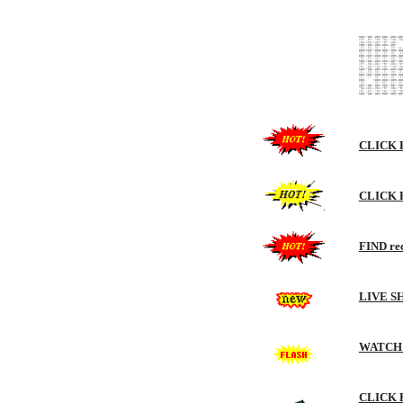
Sk
%@@:*@@+-@@#:@@%.=@@#:@@
+#*.-#*:.*#= *#+ :*#=.*#
+##.=##-:##+ 
#@@:+@@=-@@#.
-+= .++. =+: -+- .=+
@@@=#@@*+@@@:@@@.+@@%
.+- += =+. :+: =+
@@@-#@@*+@@@:@@@.+@@%
-+= .++. =+: -+- .=
%@@:+@@+-@@#.%@%.=
+#*.-##-:##= *%* 
+#*.-##-:*#= *#+ :
%@@:*@@+-@@#.%@%.=@
:+- .+=. =+: -+- =+
@@@-#@@*+@@@:@@@:+@@%
.+- :: =+ :+: =+ 
@@@- +@@%:@@@.+@@%-@
-+= .=+: =+- .++: =
#@%:+@@+-@@#.%@%.
*%#.=##-:#%+.*%* 
+#*.-#*:.*#= +#+ :*#= *#
%@@:*@@+-@@#:@@@.=@@#:@@
CLICK HE
CLICK
FIND rec
LIVE SHO
WATCH H
CLICK 